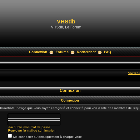
VHSdb
VHSdb, Le Forum
Connexion
Forums
Rechercher
FAQ
Voir le
Connexion
Connexion
dministrateur exige que vous soyez enregistré et connecté pour voir la liste des membres de l’équ
J’ai oublié mon mot de passe
Renvoyer l’e-mail de confirmation
Me connecter automatiquement à chaque visite