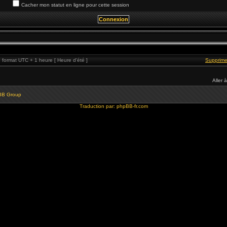
Cacher mon statut en ligne pour cette session
format UTC + 1 heure [ Heure d’été ]
Supprime
Aller à
BB Group
Traduction par:
phpBB-fr.com