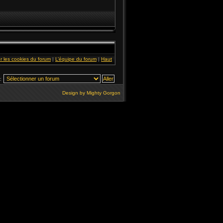
r les cookies du forum
|
L’équipe du forum
|
Haut
:
Design by
Mighty Gorgon