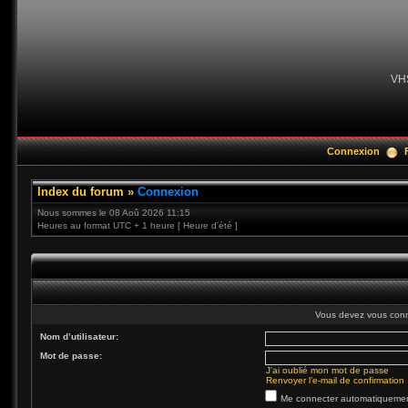
VH
Connexion
Index du forum
»
Connexion
Nous sommes le 08 Aoû 2026 11:15
Heures au format UTC + 1 heure [ Heure d’été ]
Vous devez vous conne
Nom d’utilisateur:
Mot de passe:
J’ai oublié mon mot de passe
Renvoyer l’e-mail de confirmation
Me connecter automatiquement