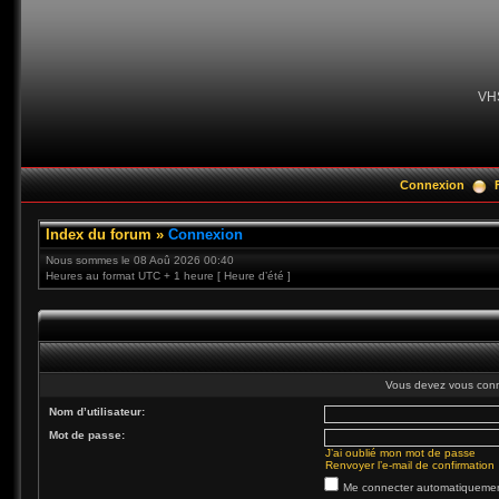
VH
Connexion
Index du forum
»
Connexion
Nous sommes le 08 Aoû 2026 00:40
Heures au format UTC + 1 heure [ Heure d’été ]
Vous devez vous conne
Nom d’utilisateur:
Mot de passe:
J’ai oublié mon mot de passe
Renvoyer l’e-mail de confirmation
Me connecter automatiquement