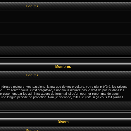
Forums
Membres
Forums
téresse toujours, vos passions, la marque de votre voiture, votre plat préféré, les raisons
e... Présentez-vous, c'est obligatoire, sinon vous n'aurez pas le droit de poster dans les
ertissement par les administrateurs du forum ainsi qu'un courrier recommandé avec
une longue période de probation. Nan, je déconne, faites-le juste si ça vous fait plaisir !
Divers
Forums