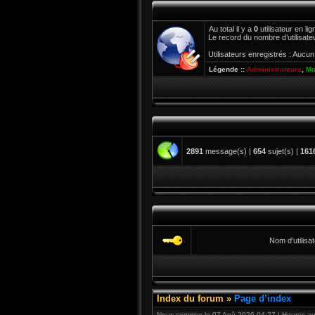
Au total il y a
0
utilisateur en lig
Le record du nombre d’utilisate
Utilisateurs enregistrés : Aucun 
Légende ::
Administrateurs
,
Mo
2891
message(s) |
654
sujet(s) |
161
Nom d’utilisat
Index du forum
»
Page d’index
Nous sommes le 07 Aoû 2026 04:27 | Heures au 