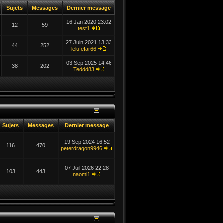
Sujets
Messages
Dernier message
16 Jan 2020 23:02
12
59
test1
27 Juin 2021 13:33
44
252
lelufefar66
03 Sep 2025 14:46
38
202
Teddd83
Sujets
Messages
Dernier message
19 Sep 2024 16:52
116
470
peterdragon9946
07 Juil 2026 22:28
103
443
naomi1