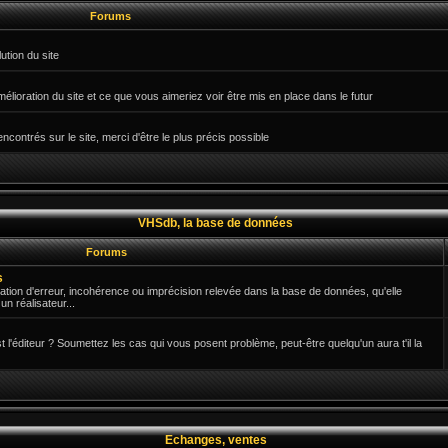
Forums
ution du site
mélioration du site et ce que vous aimeriez voir être mis en place dans le futur
ontrés sur le site, merci d'être le plus précis possible
VHSdb, la base de données
Forums
s
ication d'erreur, incohérence ou imprécision relevée dans la base de données, qu'elle
n réalisateur...
est l'éditeur ? Soumettez les cas qui vous posent problème, peut-être quelqu'un aura t'il la
Echanges, ventes