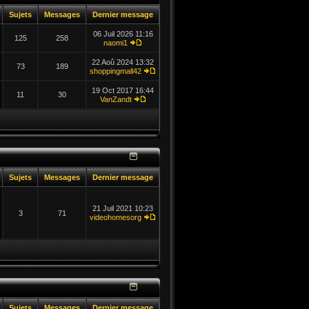
Sujets
Messages
Dernier message
06 Juil 2026 11:16
125
258
naomi1
22 Aoû 2024 13:32
73
189
shoppingmall42
19 Oct 2017 16:44
11
30
VanZandt
Sujets
Messages
Dernier message
21 Juil 2021 10:23
3
71
videohomesorg
Sujets
Messages
Dernier message