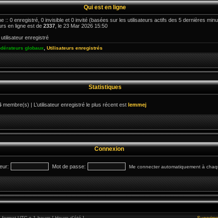
Qui est en ligne
ne :: 0 enregistré, 0 invisible et 0 invité (basées sur les utilisateurs actifs des 5 dernières min
urs en ligne est de
2337
, le 23 Mar 2026 15:50
utilisateur enregistré
dérateurs globaux
,
Utilisateurs enregistrés
Statistiques
6
membre(s) | L’utilisateur enregistré le plus récent est
lemmej
Connexion
eur:
Mot de passe:
Me connecter automatiquement à chaqu
format UTC + 1 heure [ Heure d’été ]
Supprime