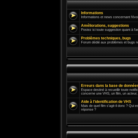
Informations
Informations et news concernant l'évol
Améliorations, suggestions
Postez ici toute suggestion quant à l'a
Problèmes techniques, bugs
Forum dédié aux problèmes et bugs renc
Erreurs dans la base de donnée
Espace destiné à recueillir toute notif
concerne une VHS, un film, un acteur, u
Aide à l'identification de VHS
Mais de quel film s'agit-il donc ? Qui 
réponse ?