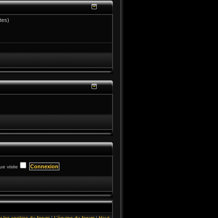
utes)
e visite
r les cookies du forum
|
L’équipe du forum
|
Haut