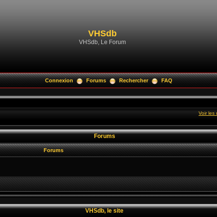
VHSdb
VHSdb, Le Forum
Connexion
Forums
Rechercher
FAQ
Voir le
Forums
Forums
VHSdb, le site