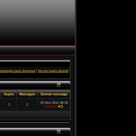
s messages sans réponses
|
Voir les sujets récents
Sujets
Messages
Dernier message
25 Nov 2011 08:35
2
2
KubiaK