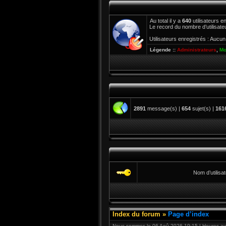
Au total il y a
640
utilisateurs en
Le record du nombre d’utilisate
Utilisateurs enregistrés : Aucun 
Légende ::
Administrateurs
,
Mo
2891
message(s) |
654
sujet(s) |
161
Nom d’utilisat
Index du forum
»
Page d’index
Nous sommes le 06 Aoû 2026 19:15 | Heures au 