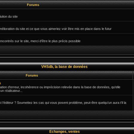
Forums
ution du site
mélioration du site et ce que vous aimeriez voir être mis en place dans le futur
ontrés sur le site, merci d'être le plus précis possible
VHSdb, la base de données
Forums
s
ication d'erreur, incohérence ou imprécision relevée dans la base de données, qu'elle
n réalisateur...
est l'éditeur ? Soumettez les cas qui vous posent problème, peut-être quelqu'un aura t'il la
Echanges, ventes