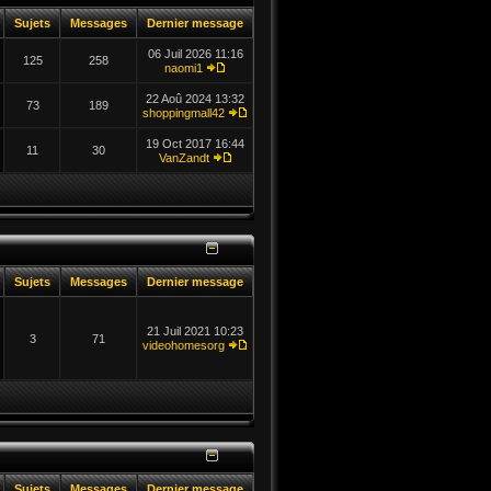
Sujets
Messages
Dernier message
06 Juil 2026 11:16
125
258
naomi1
22 Aoû 2024 13:32
73
189
shoppingmall42
19 Oct 2017 16:44
11
30
VanZandt
Sujets
Messages
Dernier message
21 Juil 2021 10:23
3
71
videohomesorg
Sujets
Messages
Dernier message