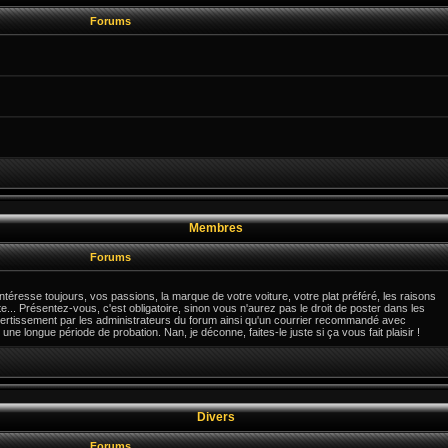
Forums
Membres
Forums
téresse toujours, vos passions, la marque de votre voiture, votre plat préféré, les raisons
e... Présentez-vous, c'est obligatoire, sinon vous n'aurez pas le droit de poster dans les
ertissement par les administrateurs du forum ainsi qu'un courrier recommandé avec
une longue période de probation. Nan, je déconne, faites-le juste si ça vous fait plaisir !
Divers
Forums