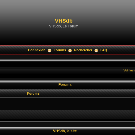
VHSdb
VHSdb, Le Forum
Connexion
Forums
Rechercher
FAQ
Voir le
Forums
Forums
VHSdb, le site