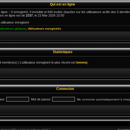
Qui est en ligne
 ligne :: 0 enregistré, 0 invisible et 640 invités (basées sur les utilisateurs actifs des 5 derni
urs en ligne est de
2337
, le 23 Mar 2026 15:50
utilisateur enregistré
dérateurs globaux
,
Utilisateurs enregistrés
Statistiques
6
membre(s) | L’utilisateur enregistré le plus récent est
lemmej
Connexion
eur:
Mot de passe:
Me connecter automatiquement à chaqu
format UTC + 1 heure [ Heure d’été ]
Supprime