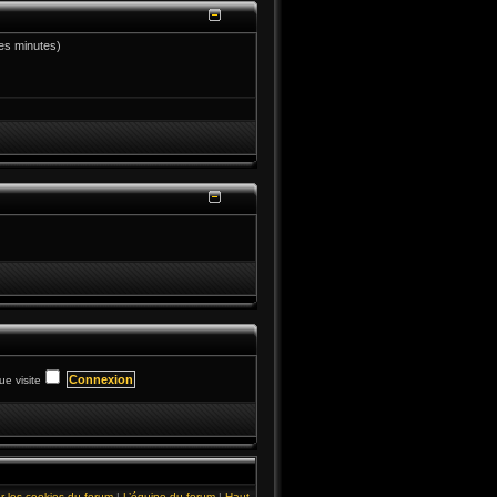
ères minutes)
e visite
r les cookies du forum
|
L’équipe du forum
|
Haut