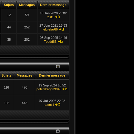
Sujets
Messages
Dernier message
16 Jan 2020 23:02
12
59
test1
27 Juin 2021 13:33
44
252
lelufefar66
03 Sep 2025 14:46
38
202
Teddd83
Sujets
Messages
Dernier message
19 Sep 2024 16:52
116
470
peterdragon9946
07 Juil 2026 22:28
103
443
naomi1