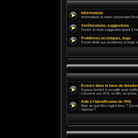
Informations
Informations et news concernant l'évol
Améliorations, suggestions
Postez ici toute suggestion quant à l'a
Problèmes techniques, bugs
Forum dédié aux problèmes et bugs renc
Erreurs dans la base de donnée
Espace destiné à recueillir toute notif
concerne une VHS, un film, un acteur, u
Aide à l'identification de VHS
Mais de quel film s'agit-il donc ? Qui 
réponse ?