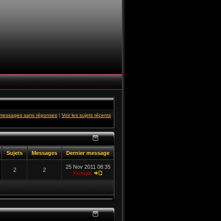
s messages sans réponses
|
Voir les sujets récents
Sujets
Messages
Dernier message
25 Nov 2011 08:35
2
2
KubiaK