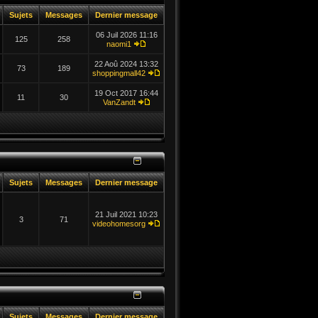
Sujets
Messages
Dernier message
06 Juil 2026 11:16
125
258
naomi1
22 Aoû 2024 13:32
73
189
shoppingmall42
19 Oct 2017 16:44
11
30
VanZandt
Sujets
Messages
Dernier message
21 Juil 2021 10:23
3
71
videohomesorg
Sujets
Messages
Dernier message