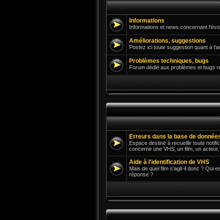
Informations
Informations et news concernant l'évol
Améliorations, suggestions
Postez ici toute suggestion quant à l'a
Problèmes techniques, bugs
Forum dédié aux problèmes et bugs renc
Erreurs dans la base de donnée
Espace destiné à recueillir toute notif
concerne une VHS, un film, un acteur, u
Aide à l'identification de VHS
Mais de quel film s'agit-il donc ? Qui 
réponse ?