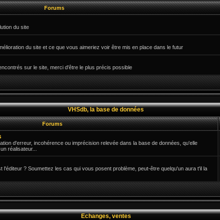
Forums
ution du site
mélioration du site et ce que vous aimeriez voir être mis en place dans le futur
ontrés sur le site, merci d'être le plus précis possible
VHSdb, la base de données
Forums
s
ication d'erreur, incohérence ou imprécision relevée dans la base de données, qu'elle
n réalisateur...
est l'éditeur ? Soumettez les cas qui vous posent problème, peut-être quelqu'un aura t'il la
Echanges, ventes