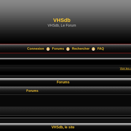
VHSdb
VHSdb, Le Forum
Connexion
Forums
Rechercher
FAQ
Voir le
Forums
Forums
VHSdb, le site