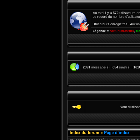
Au total il y a
572
utilisateurs en
Le record du nombre d’utilisate
Utilisateurs enregistrés : Aucun 
Légende ::
Administrateurs
,
Mo
2891
message(s) |
654
sujet(s) |
161
Nom d’utilisat
Index du forum
»
Page d’index
Nous sommes le 09 Aoû 2026 14:13 | Heures au 