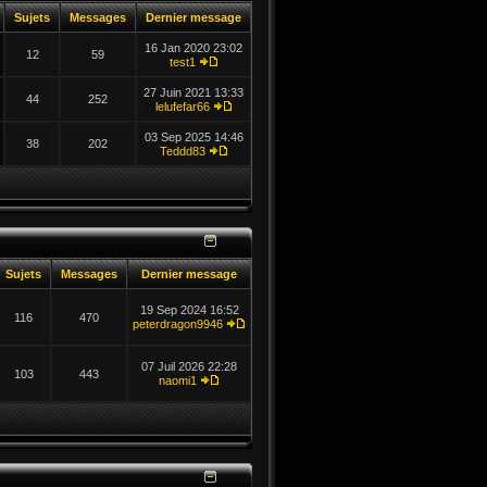
Sujets
Messages
Dernier message
16 Jan 2020 23:02
12
59
test1
27 Juin 2021 13:33
44
252
lelufefar66
03 Sep 2025 14:46
38
202
Teddd83
Sujets
Messages
Dernier message
19 Sep 2024 16:52
116
470
peterdragon9946
07 Juil 2026 22:28
103
443
naomi1