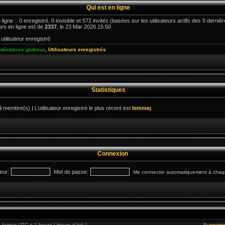
Qui est en ligne
 ligne :: 0 enregistré, 0 invisible et 572 invités (basées sur les utilisateurs actifs des 5 derni
urs en ligne est de
2337
, le 23 Mar 2026 15:50
utilisateur enregistré
dérateurs globaux
,
Utilisateurs enregistrés
Statistiques
6
membre(s) | L’utilisateur enregistré le plus récent est
lemmej
Connexion
eur:
Mot de passe:
Me connecter automatiquement à chaqu
format UTC + 1 heure [ Heure d’été ]
Supprime