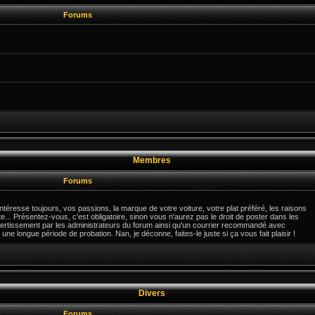
Forums
Membres
Forums
téresse toujours, vos passions, la marque de votre voiture, votre plat préféré, les raisons
e... Présentez-vous, c'est obligatoire, sinon vous n'aurez pas le droit de poster dans les
ertissement par les administrateurs du forum ainsi qu'un courrier recommandé avec
une longue période de probation. Nan, je déconne, faites-le juste si ça vous fait plaisir !
Divers
Forums