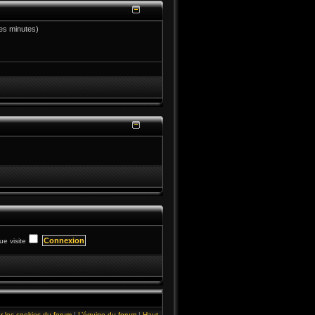
ères minutes)
e visite
r les cookies du forum
|
L’équipe du forum
|
Haut