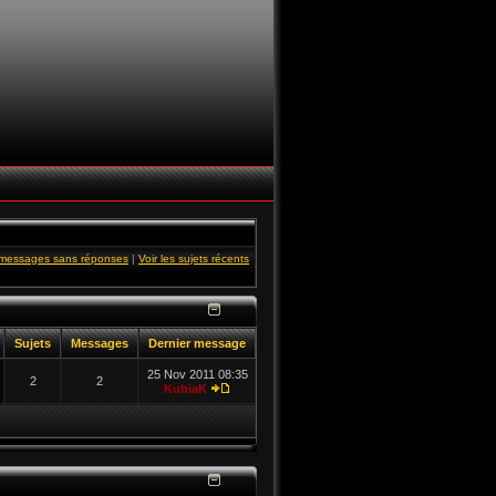
s messages sans réponses
|
Voir les sujets récents
Sujets
Messages
Dernier message
25 Nov 2011 08:35
2
2
KubiaK