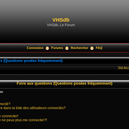
VHSdb
VHSdb, Le Forum
Connexion
Forums
Rechercher
FAQ
ns (Questions posées fréquemment)
Voir le
Foire aux questions (Questions posées fréquemment)
on
nnecté?
ans la liste des utilisateurs connectés?
e connecter!
je ne peux plus me connecter?!