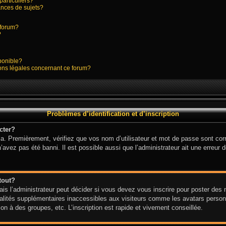
particuliers?
nces de sujets?
e forum?
?
sponible?
ions légales concernant ce forum?
Problèmes d’identification et d’inscription
cter?
a. Premièrement, vérifiez que vos nom d’utilisateur et mot de passe sont corre
n’avez pas été banni. Il est possible aussi que l’administrateur ait une erreur d
tout?
s l’administrateur peut décider si vous devez vous inscrire pour poster des me
alités supplémentaires inaccessibles aux visiteurs comme les avatars personn
n à des groupes, etc. L’inscription est rapide et vivement conseillée.