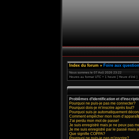
Index du forum
»
Foire aux questio
Nous sommes le 07 Aoû 2026 23:22
Heures au format UTC + 1 heure [ Heure d’été ]
Problèmes d’identification et d’inscripti
Pourquoi ne puis-je pas me connecter?
Pourquoi dois-je m’inscrire après tout?
Pourquoi suis-je automatiquement déco
Comment empêcher mon nom d’apparaître d
J’ai perdu mon mot de passe!
Je suis enregistré mais je ne peux pas m
Je me suis enregistré par le passé mais 
Que signifie COPPA?
Pourquoi ne puis-je pas m’inscrire?