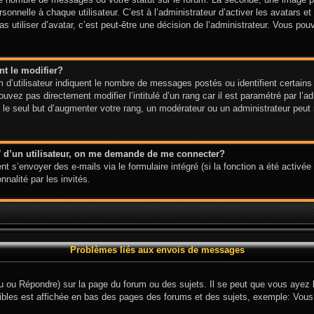
onnelle à chaque utilisateur. C’est à l’administrateur d’activer les avatars et
s utiliser d’avatar, c’est peut-être une décision de l’administrateur. Vous po
t le modifier?
d’utilisateur indiquent le nombre de messages postés ou identifient certains 
uvez pas directement modifier l’intitulé d’un rang car il est paramétré par l’
e seul but d’augmenter votre rang, un modérateur ou un administrateur peut 
l
d’un utilisateur, on me demande de me connecter?
nt s’envoyer des e-mails via le formulaire intégré (si la fonction a été activée 
nalité par les invités.
Problèmes liés aux envois de messages
 ou Répondre) sur la page du forum ou des sujets. Il se peut que vous ayez be
ibles est affichée en bas des pages des forums et des sujets, exemple: Vou