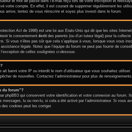
ateur et mot de passe dans l’e-mail reçu lors de votre inscription et réessaye
ivé votre compte. En effet, il est courant de supprimer régulièrement les utilis
ous arrive, tentez de vous réinscrire et soyez plus investi dans le forum.
rotection Act
de 1998) est une loi aux Etats-Unis qui dit que les sites Internet
btenir le consentement
écrit
des parents (ou d’un tuteur légal) pour la collect
ns. Si vous n’êtes pas sûr que cela s’applique à vous, lorsque vous vous insc
ssistance légale. Notez que l’équipe du forum ne peut pas fournir de conseil 
 l’exception de celles soulignées ci-dessous.
e?
te ait banni votre IP ou interdit le nom d’utilisateur que vous souhaitez utiliser
empêcher de nouvelles. Contactez l’administrateur pour plus de renseignements
es du forum”?
ar phpBB3 qui conservent votre identification et votre connexion au forum. Ils
es messages, lu ou non-lu, si cela a été activé par l’administrateur. Si vous 
des cookies peut les corriger.