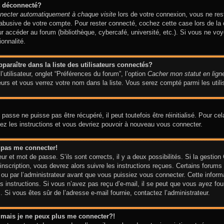
t déconnecté?
necter automatiquement à chaque visite
lors de votre connexion, vous ne re
n abusive de votre compte. Pour rester connecté, cochez cette case lors de 
our accéder au forum (bibliothèque, cybercafé, université, etc.). Si vous ne vo
ionnalité.
aître dans la liste des utilisateurs connectés?
utilisateur, onglet “Préférences du forum”, l’option
Cacher mon statut en lign
urs et vous verrez votre nom dans la liste. Vous serez compté parmi les utilis
asse ne puisse pas être récupéré, il peut toutefois être réinitialisé. Pour ce
vez les instructions et vous devriez pouvoir à nouveau vous connecter.
x pas me connecter!
eur et mot de passe. S’ils sont corrects, il y a deux possibilités. Si la gesti
’inscription, vous devrez alors suivre les instructions reçues. Certains forums
ou par l’administrateur avant que vous puissiez vous connecter. Cette informati
 instructions. Si vous n’avez pas reçu d’e-mail, il se peut que vous ayez four
am. Si vous êtes sûr de l’adresse e-mail fournie, contactez l’administrateur.
é mais je ne peux plus me connecter?!