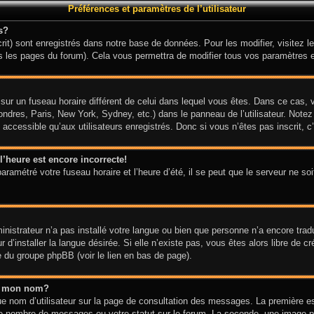
Préférences et paramètres de l’utilisateur
s?
it) sont enregistrés dans notre base de données. Pour les modifier, visitez le
s les pages du forum). Cela vous permettra de modifier tous vos paramètres e
it sur un fuseau horaire différent de celui dans lequel vous êtes. Dans ce cas
ondres, Paris, New York, Sydney, etc.) dans le panneau de l’utilisateur. Notez
ccessible qu’aux utilisateurs enregistrés. Donc si vous n’êtes pas inscrit, c’
l’heure est encore incorrecte!
aramétré votre fuseau horaire et l’heure d’été, il se peut que le serveur ne so
ministrateur n’a pas installé votre langue ou bien que personne n’a encore tra
d’installer la langue désirée. Si elle n’existe pas, vous êtes alors libre de c
te du groupe phpBB (voir le lien en bas de page).
s mon nom?
e nom d’utilisateur sur la page de consultation des messages. La première e
tre nombre de messages ou votre statut sur le forum. La seconde, une image 