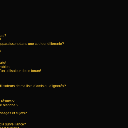
urs?
?
apparaissent dans une couleur différente?
?
vés!
rables!
’un utilisateur de ce forum!
ilisateurs de ma liste d’amis ou d’ignorés?
résultat?
e blanche!?
ssages et sujets?
t la surveillance?