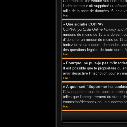
Commencez par vérifier vos nom d’utilis
l’administrateur ait supprimé ou désact
taille de la base de données. Si cela v
Haut
» Que signifie COPPA?
COPPA (ou
Child Online Privacy and P
mineurs de moins de 13 ans doivent o
d’identifier un mineur de moins de 13 a
tentez de vous inscrire, demandez une a
des questions légales de toute sorte, à
Haut
» Pourquoi ne puis-je pas m’inscrir
Il est possible que le propriétaire du si
avoir désactivé l’inscription pour en 
Haut
» A quoi sert “Supprimer les cooki
Cela supprime tous les cookies créés p
telles que l’enregistrement du statut d
connexion/déconnexion, la suppression 
Haut