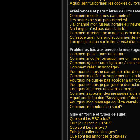
A quoi sert “Supprimer les cookies du fo
Préférences et paramètres de l’utilisat
Comment modifier mes paramètres?
Les heures ne sont pas correctes!
J’ai changé mon fuseau horaire et l’heure
Ma langue n’est pas dans la liste!
Comment afficher une image sous mon 
Qu’est-ce que mon rang et comment le mo
Lorsque je clique sur le lien
e-mail
d’un u
Problèmes liés aux envois de message
Comment poster dans un forum?
Comment modifier ou supprimer un mes
Comment ajouter une signature à mes 
Comment créer un sondage?
Pourquoi ne puis-je pas ajouter plus d’
Comment modifier ou supprimer un son
Pourquoi ne puis-je pas accéder à un fo
Pourquoi ne puis-je pas joindre des fic
Pourquoi ai-je reçu un avertissement?
Comment rapporter des messages à un 
A quoi sert le bouton “Sauvegarder” dan
Pourquoi mon message doit être validé?
Comment remonter mon sujet?
Mise en forme et types de sujet
Que sont les BBCodes?
Puis-je utiliser le HTML?
Que sont les smileys?
Puis-je publier des images?
Que sont les annonces globales?