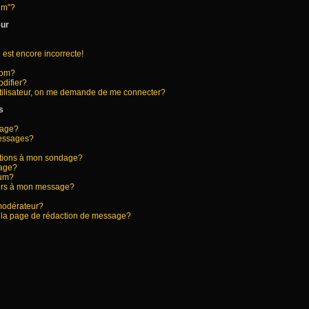
rum”?
eur
 est encore incorrecte!
nom?
difier?
tilisateur, on me demande de me connecter?
s
sage?
messages?
options à mon sondage?
dage?
rum?
hiers à mon message?
modérateur?
s la page de rédaction de message?