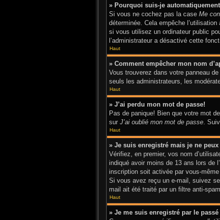
» Pourquoi suis-je automatiquemen
Si vous ne cochez pas la case
Me con
déterminée. Cela empêche l’utilisatio
si vous utilisez un ordinateur public p
l’administrateur a désactivé cette fonct
Haut
» Comment empêcher mon nom d’appar
Vous trouverez dans votre panneau de l’
seuls les administrateurs, les modérate
Haut
» J’ai perdu mon mot de passe!
Pas de panique! Bien que votre mot de p
sur
J’ai oublié mon mot de passe
. Sui
Haut
» Je suis enregistré mais je ne peu
Vérifiez, en premier, vos nom d’utilisat
indiqué avoir moins de 13 ans lors de l
inscription soit activée par vous-même 
Si vous avez reçu un e-mail, suivez ses
mail ait été traité par un filtre anti-sp
Haut
» Je me suis enregistré par le pass