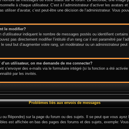
onnelle à chaque utilisateur. C’est à l’administrateur d’activer les avatars et
s utiliser d’avatar, c’est peut-être une décision de l’administrateur. Vous po
t le modifier?
d’utilisateur indiquent le nombre de messages postés ou identifient certains 
uvez pas directement modifier l’intitulé d’un rang car il est paramétré par l’
e seul but d’augmenter votre rang, un modérateur ou un administrateur peut 
l
d’un utilisateur, on me demande de me connecter?
nt s’envoyer des e-mails via le formulaire intégré (si la fonction a été activée 
nalité par les invités.
Problèmes liés aux envois de messages
 ou Répondre) sur la page du forum ou des sujets. Il se peut que vous ayez be
ibles est affichée en bas des pages des forums et des sujets, exemple: Vou