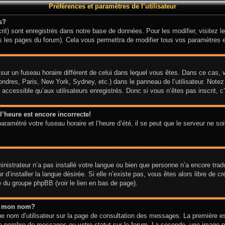
Préférences et paramètres de l’utilisateur
s?
it) sont enregistrés dans notre base de données. Pour les modifier, visitez le
s les pages du forum). Cela vous permettra de modifier tous vos paramètres e
it sur un fuseau horaire différent de celui dans lequel vous êtes. Dans ce cas
ondres, Paris, New York, Sydney, etc.) dans le panneau de l’utilisateur. Notez
ccessible qu’aux utilisateurs enregistrés. Donc si vous n’êtes pas inscrit, c’
l’heure est encore incorrecte!
aramétré votre fuseau horaire et l’heure d’été, il se peut que le serveur ne so
ministrateur n’a pas installé votre langue ou bien que personne n’a encore tra
d’installer la langue désirée. Si elle n’existe pas, vous êtes alors libre de c
te du groupe phpBB (voir le lien en bas de page).
s mon nom?
e nom d’utilisateur sur la page de consultation des messages. La première e
tre nombre de messages ou votre statut sur le forum. La seconde, une image 