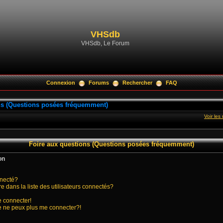
VHSdb
VHSdb, Le Forum
Connexion
Forums
Rechercher
FAQ
ns (Questions posées fréquemment)
Voir le
Foire aux questions (Questions posées fréquemment)
on
nnecté?
ans la liste des utilisateurs connectés?
e connecter!
je ne peux plus me connecter?!