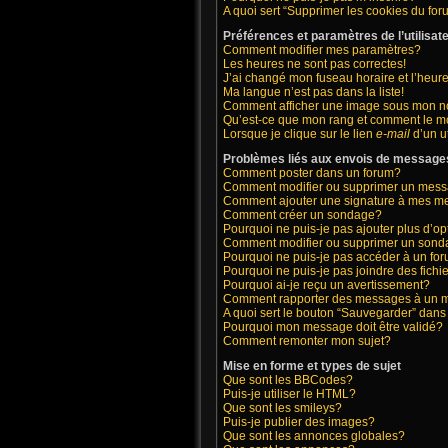
A quoi sert “Supprimer les cookies du fo
Préférences et paramètres de l’utilisat
Comment modifier mes paramètres?
Les heures ne sont pas correctes!
J’ai changé mon fuseau horaire et l’heure
Ma langue n’est pas dans la liste!
Comment afficher une image sous mon 
Qu’est-ce que mon rang et comment le mo
Lorsque je clique sur le lien
e-mail
d’un u
Problèmes liés aux envois de message
Comment poster dans un forum?
Comment modifier ou supprimer un mes
Comment ajouter une signature à mes 
Comment créer un sondage?
Pourquoi ne puis-je pas ajouter plus d’
Comment modifier ou supprimer un son
Pourquoi ne puis-je pas accéder à un fo
Pourquoi ne puis-je pas joindre des fic
Pourquoi ai-je reçu un avertissement?
Comment rapporter des messages à un 
A quoi sert le bouton “Sauvegarder” dan
Pourquoi mon message doit être validé?
Comment remonter mon sujet?
Mise en forme et types de sujet
Que sont les BBCodes?
Puis-je utiliser le HTML?
Que sont les smileys?
Puis-je publier des images?
Que sont les annonces globales?