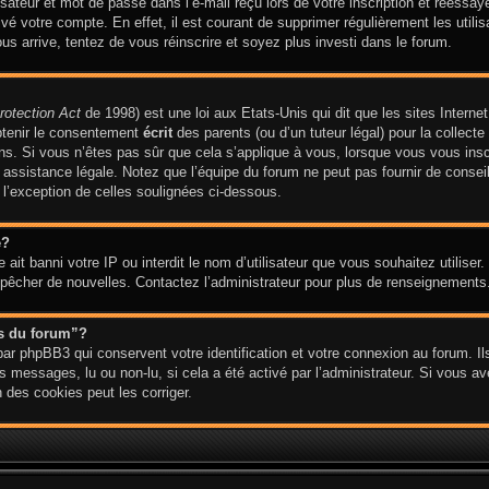
ateur et mot de passe dans l’e-mail reçu lors de votre inscription et réessaye
ivé votre compte. En effet, il est courant de supprimer régulièrement les utilis
ous arrive, tentez de vous réinscrire et soyez plus investi dans le forum.
rotection Act
de 1998) est une loi aux Etats-Unis qui dit que les sites Internet
btenir le consentement
écrit
des parents (ou d’un tuteur légal) pour la collect
ns. Si vous n’êtes pas sûr que cela s’applique à vous, lorsque vous vous insc
ssistance légale. Notez que l’équipe du forum ne peut pas fournir de conseil 
 l’exception de celles soulignées ci-dessous.
e?
te ait banni votre IP ou interdit le nom d’utilisateur que vous souhaitez utiliser
empêcher de nouvelles. Contactez l’administrateur pour plus de renseignements
es du forum”?
ar phpBB3 qui conservent votre identification et votre connexion au forum. Ils
es messages, lu ou non-lu, si cela a été activé par l’administrateur. Si vous 
des cookies peut les corriger.