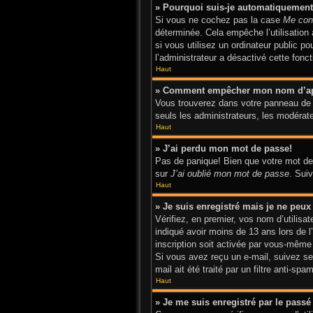
» Pourquoi suis-je automatiquemen
Si vous ne cochez pas la case
Me con
déterminée. Cela empêche l’utilisatio
si vous utilisez un ordinateur public p
l’administrateur a désactivé cette fonct
Haut
» Comment empêcher mon nom d’appar
Vous trouverez dans votre panneau de l’
seuls les administrateurs, les modérate
Haut
» J’ai perdu mon mot de passe!
Pas de panique! Bien que votre mot de p
sur
J’ai oublié mon mot de passe
. Sui
Haut
» Je suis enregistré mais je ne peu
Vérifiez, en premier, vos nom d’utilisat
indiqué avoir moins de 13 ans lors de l
inscription soit activée par vous-même 
Si vous avez reçu un e-mail, suivez ses
mail ait été traité par un filtre anti-sp
Haut
» Je me suis enregistré par le pass