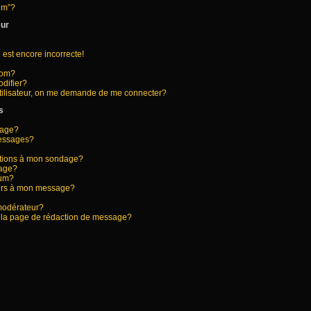
rum”?
eur
 est encore incorrecte!
nom?
difier?
tilisateur, on me demande de me connecter?
s
sage?
messages?
options à mon sondage?
dage?
rum?
hiers à mon message?
modérateur?
s la page de rédaction de message?