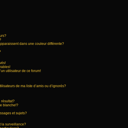
urs?
?
apparaissent dans une couleur différente?
?
vés!
rables!
’un utilisateur de ce forum!
ilisateurs de ma liste d’amis ou d’ignorés?
résultat?
e blanche!?
ssages et sujets?
t la surveillance?