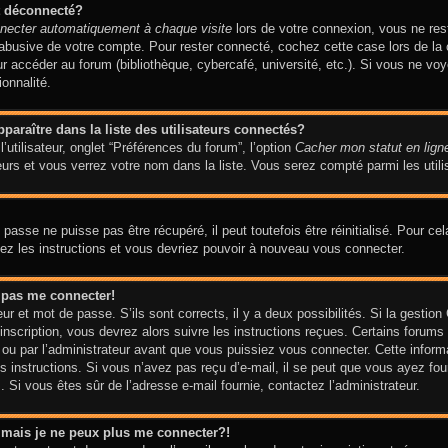
t déconnecté?
necter automatiquement à chaque visite
lors de votre connexion, vous ne re
n abusive de votre compte. Pour rester connecté, cochez cette case lors de 
our accéder au forum (bibliothèque, cybercafé, université, etc.). Si vous ne vo
ionnalité.
aître dans la liste des utilisateurs connectés?
utilisateur, onglet “Préférences du forum”, l’option
Cacher mon statut en lign
urs et vous verrez votre nom dans la liste. Vous serez compté parmi les utilis
asse ne puisse pas être récupéré, il peut toutefois être réinitialisé. Pour ce
vez les instructions et vous devriez pouvoir à nouveau vous connecter.
x pas me connecter!
eur et mot de passe. S’ils sont corrects, il y a deux possibilités. Si la gesti
’inscription, vous devrez alors suivre les instructions reçues. Certains forums
ou par l’administrateur avant que vous puissiez vous connecter. Cette informati
 instructions. Si vous n’avez pas reçu d’e-mail, il se peut que vous ayez four
am. Si vous êtes sûr de l’adresse e-mail fournie, contactez l’administrateur.
é mais je ne peux plus me connecter?!