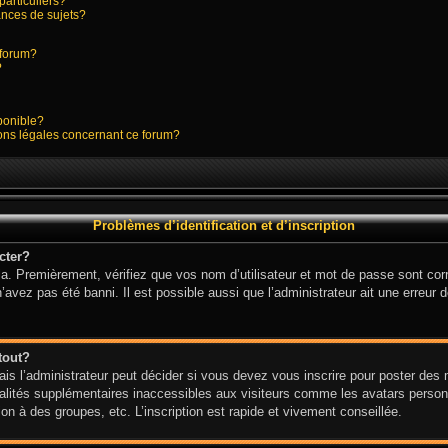
particuliers?
nces de sujets?
e forum?
?
sponible?
ions légales concernant ce forum?
Problèmes d’identification et d’inscription
cter?
a. Premièrement, vérifiez que vos nom d’utilisateur et mot de passe sont corre
n’avez pas été banni. Il est possible aussi que l’administrateur ait une erreur d
tout?
s l’administrateur peut décider si vous devez vous inscrire pour poster des me
alités supplémentaires inaccessibles aux visiteurs comme les avatars personn
n à des groupes, etc. L’inscription est rapide et vivement conseillée.