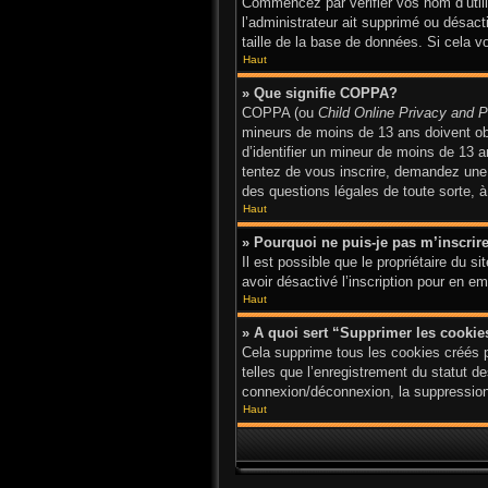
Commencez par vérifier vos nom d’utilis
l’administrateur ait supprimé ou désact
taille de la base de données. Si cela v
Haut
» Que signifie COPPA?
COPPA (ou
Child Online Privacy and P
mineurs de moins de 13 ans doivent o
d’identifier un mineur de moins de 13 a
tentez de vous inscrire, demandez une a
des questions légales de toute sorte, à
Haut
» Pourquoi ne puis-je pas m’inscrir
Il est possible que le propriétaire du si
avoir désactivé l’inscription pour en 
Haut
» A quoi sert “Supprimer les cooki
Cela supprime tous les cookies créés p
telles que l’enregistrement du statut d
connexion/déconnexion, la suppression 
Haut