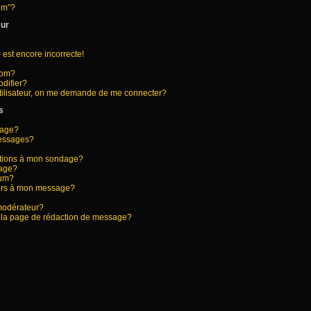
rum”?
eur
 est encore incorrecte!
nom?
difier?
tilisateur, on me demande de me connecter?
s
sage?
messages?
options à mon sondage?
dage?
rum?
hiers à mon message?
modérateur?
s la page de rédaction de message?