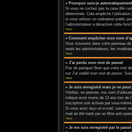
» Pourquoi suis-je automatiquemen
Si vous ne cochez pas la case
Me con
déterminée. Cela empêche l’utilisatio
si vous utilisez un ordinateur public p
l’administrateur a désactivé cette fonct
Haut
» Comment empêcher mon nom d’appar
Vous trouverez dans votre panneau de l’
seuls les administrateurs, les modérate
Haut
» J’ai perdu mon mot de passe!
Pas de panique! Bien que votre mot de p
sur
J’ai oublié mon mot de passe
. Sui
Haut
» Je suis enregistré mais je ne peu
Vérifiez, en premier, vos nom d’utilisat
indiqué avoir moins de 13 ans lors de l
inscription soit activée par vous-même 
Si vous avez reçu un e-mail, suivez ses
mail ait été traité par un filtre anti-sp
Haut
» Je me suis enregistré par le pass