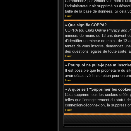
Commencez par vérifier vos nom d’utilis
l’administrateur ait supprimé ou désact
taille de la base de données. Si cela v
Haut
» Que signifie COPPA?
COPPA (ou
Child Online Privacy and P
mineurs de moins de 13 ans doivent o
d’identifier un mineur de moins de 13 a
tentez de vous inscrire, demandez une a
des questions légales de toute sorte, à
Haut
» Pourquoi ne puis-je pas m’inscrir
Il est possible que le propriétaire du si
avoir désactivé l’inscription pour en 
Haut
» A quoi sert “Supprimer les cooki
Cela supprime tous les cookies créés p
telles que l’enregistrement du statut d
connexion/déconnexion, la suppression 
Haut