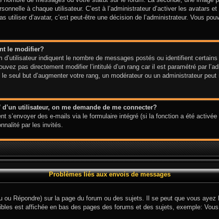
onnelle à chaque utilisateur. C’est à l’administrateur d’activer les avatars et
s utiliser d’avatar, c’est peut-être une décision de l’administrateur. Vous po
t le modifier?
d’utilisateur indiquent le nombre de messages postés ou identifient certains 
uvez pas directement modifier l’intitulé d’un rang car il est paramétré par l’
e seul but d’augmenter votre rang, un modérateur ou un administrateur peut 
l
d’un utilisateur, on me demande de me connecter?
nt s’envoyer des e-mails via le formulaire intégré (si la fonction a été activée 
nalité par les invités.
Problèmes liés aux envois de messages
 ou Répondre) sur la page du forum ou des sujets. Il se peut que vous ayez be
ibles est affichée en bas des pages des forums et des sujets, exemple: Vou