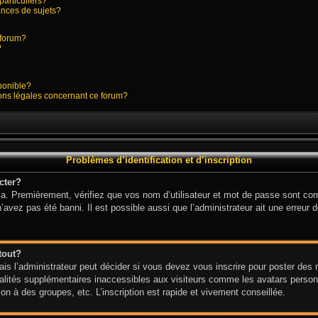
particuliers?
nces de sujets?
e forum?
?
sponible?
ions légales concernant ce forum?
Problèmes d’identification et d’inscription
cter?
a. Premièrement, vérifiez que vos nom d’utilisateur et mot de passe sont corre
n’avez pas été banni. Il est possible aussi que l’administrateur ait une erreur d
tout?
s l’administrateur peut décider si vous devez vous inscrire pour poster des me
alités supplémentaires inaccessibles aux visiteurs comme les avatars personn
n à des groupes, etc. L’inscription est rapide et vivement conseillée.