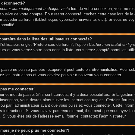
t déconnecté?
necter automatiquement à chaque visite
lors de votre connexion, vous ne re
n abusive de votre compte. Pour rester connecté, cochez cette case lors de 
our accéder au forum (bibliothèque, cybercafé, université, etc.). Si vous ne vo
ionnalité.
aître dans la liste des utilisateurs connectés?
utilisateur, onglet “Préférences du forum”, l’option
Cacher mon statut en lign
urs et vous verrez votre nom dans la liste. Vous serez compté parmi les utilis
asse ne puisse pas être récupéré, il peut toutefois être réinitialisé. Pour ce
vez les instructions et vous devriez pouvoir à nouveau vous connecter.
x pas me connecter!
eur et mot de passe. S’ils sont corrects, il y a deux possibilités. Si la gesti
’inscription, vous devrez alors suivre les instructions reçues. Certains forums
ou par l’administrateur avant que vous puissiez vous connecter. Cette informati
 instructions. Si vous n’avez pas reçu d’e-mail, il se peut que vous ayez four
am. Si vous êtes sûr de l’adresse e-mail fournie, contactez l’administrateur.
é mais je ne peux plus me connecter?!