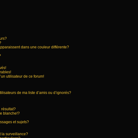
urs?
?
apparaissent dans une couleur différente?
?
vés!
rables!
’un utilisateur de ce forum!
ilisateurs de ma liste d’amis ou d’ignorés?
résultat?
e blanche!?
ssages et sujets?
t la surveillance?