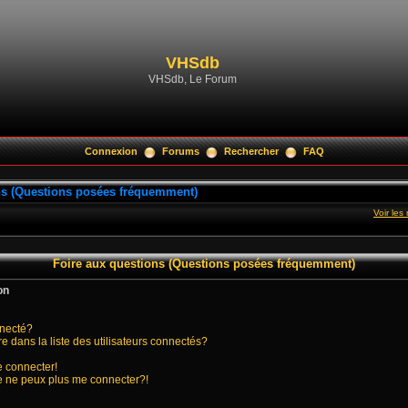
VHSdb
VHSdb, Le Forum
Connexion
Forums
Rechercher
FAQ
ns (Questions posées fréquemment)
Voir le
Foire aux questions (Questions posées fréquemment)
on
nnecté?
ans la liste des utilisateurs connectés?
e connecter!
je ne peux plus me connecter?!