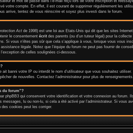
ateur et mot de passe dans l’e-mail reçu lors de votre inscription et réessaye
ivé votre compte. En effet, il est courant de supprimer régulièrement les utilis
ous arrive, tentez de vous réinscrire et soyez plus investi dans le forum.
rotection Act
de 1998) est une loi aux Etats-Unis qui dit que les sites Internet
btenir le consentement
écrit
des parents (ou d’un tuteur légal) pour la collect
ns. Si vous n’êtes pas sûr que cela s’applique à vous, lorsque vous vous insc
ssistance légale. Notez que l’équipe du forum ne peut pas fournir de conseil 
 l’exception de celles soulignées ci-dessous.
e?
te ait banni votre IP ou interdit le nom d’utilisateur que vous souhaitez utiliser
empêcher de nouvelles. Contactez l’administrateur pour plus de renseignements
es du forum”?
ar phpBB3 qui conservent votre identification et votre connexion au forum. Ils
es messages, lu ou non-lu, si cela a été activé par l’administrateur. Si vous 
des cookies peut les corriger.