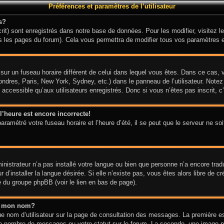
Préférences et paramètres de l’utilisateur
s?
it) sont enregistrés dans notre base de données. Pour les modifier, visitez le
s les pages du forum). Cela vous permettra de modifier tous vos paramètres e
it sur un fuseau horaire différent de celui dans lequel vous êtes. Dans ce cas
ondres, Paris, New York, Sydney, etc.) dans le panneau de l’utilisateur. Notez
ccessible qu’aux utilisateurs enregistrés. Donc si vous n’êtes pas inscrit, c’
l’heure est encore incorrecte!
aramétré votre fuseau horaire et l’heure d’été, il se peut que le serveur ne so
ministrateur n’a pas installé votre langue ou bien que personne n’a encore tra
d’installer la langue désirée. Si elle n’existe pas, vous êtes alors libre de c
te du groupe phpBB (voir le lien en bas de page).
s mon nom?
e nom d’utilisateur sur la page de consultation des messages. La première e
tre nombre de messages ou votre statut sur le forum. La seconde, une image 