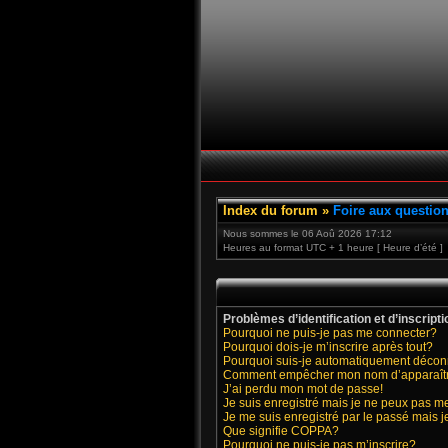
Index du forum
»
Foire aux questio
Nous sommes le 06 Aoû 2026 17:12
Heures au format UTC + 1 heure [ Heure d’été ]
Problèmes d’identification et d’inscripti
Pourquoi ne puis-je pas me connecter?
Pourquoi dois-je m’inscrire après tout?
Pourquoi suis-je automatiquement déco
Comment empêcher mon nom d’apparaître d
J’ai perdu mon mot de passe!
Je suis enregistré mais je ne peux pas m
Je me suis enregistré par le passé mais 
Que signifie COPPA?
Pourquoi ne puis-je pas m’inscrire?