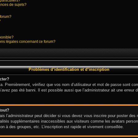
particuliers?
nces de sujets?
e forum?
?
sponible?
ions légales concernant ce forum?
Problèmes d’identification et d’inscription
cter?
a. Premièrement, vérifiez que vos nom d’utilisateur et mot de passe sont corre
n’avez pas été banni. Il est possible aussi que l’administrateur ait une erreur d
tout?
s l’administrateur peut décider si vous devez vous inscrire pour poster des me
alités supplémentaires inaccessibles aux visiteurs comme les avatars personn
n à des groupes, etc. L’inscription est rapide et vivement conseillée.