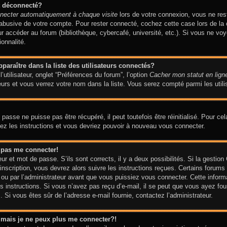
t déconnecté?
necter automatiquement à chaque visite
lors de votre connexion, vous ne re
n abusive de votre compte. Pour rester connecté, cochez cette case lors de 
our accéder au forum (bibliothèque, cybercafé, université, etc.). Si vous ne vo
ionnalité.
aître dans la liste des utilisateurs connectés?
utilisateur, onglet “Préférences du forum”, l’option
Cacher mon statut en lign
urs et vous verrez votre nom dans la liste. Vous serez compté parmi les utilis
asse ne puisse pas être récupéré, il peut toutefois être réinitialisé. Pour ce
vez les instructions et vous devriez pouvoir à nouveau vous connecter.
x pas me connecter!
eur et mot de passe. S’ils sont corrects, il y a deux possibilités. Si la gesti
’inscription, vous devrez alors suivre les instructions reçues. Certains forums
ou par l’administrateur avant que vous puissiez vous connecter. Cette informati
 instructions. Si vous n’avez pas reçu d’e-mail, il se peut que vous ayez four
am. Si vous êtes sûr de l’adresse e-mail fournie, contactez l’administrateur.
é mais je ne peux plus me connecter?!