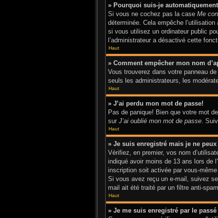
» Pourquoi suis-je automatiquemen
Si vous ne cochez pas la case
Me con
déterminée. Cela empêche l’utilisatio
si vous utilisez un ordinateur public p
l’administrateur a désactivé cette fonct
Haut
» Comment empêcher mon nom d’appar
Vous trouverez dans votre panneau de l’
seuls les administrateurs, les modérate
Haut
» J’ai perdu mon mot de passe!
Pas de panique! Bien que votre mot de p
sur
J’ai oublié mon mot de passe
. Sui
Haut
» Je suis enregistré mais je ne peu
Vérifiez, en premier, vos nom d’utilisat
indiqué avoir moins de 13 ans lors de l
inscription soit activée par vous-même 
Si vous avez reçu un e-mail, suivez ses
mail ait été traité par un filtre anti-sp
Haut
» Je me suis enregistré par le pass