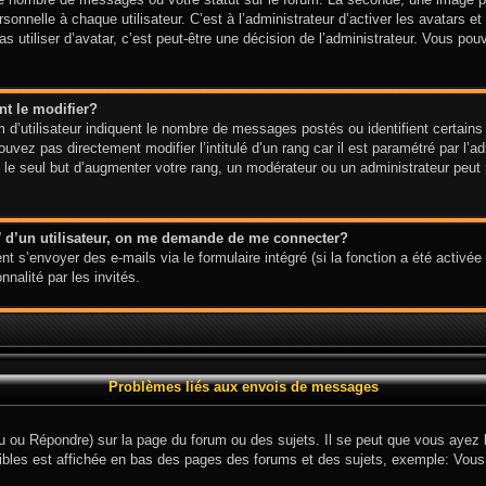
onnelle à chaque utilisateur. C’est à l’administrateur d’activer les avatars et
s utiliser d’avatar, c’est peut-être une décision de l’administrateur. Vous po
t le modifier?
d’utilisateur indiquent le nombre de messages postés ou identifient certains 
uvez pas directement modifier l’intitulé d’un rang car il est paramétré par l’
e seul but d’augmenter votre rang, un modérateur ou un administrateur peut 
l
d’un utilisateur, on me demande de me connecter?
nt s’envoyer des e-mails via le formulaire intégré (si la fonction a été activée 
nalité par les invités.
Problèmes liés aux envois de messages
 ou Répondre) sur la page du forum ou des sujets. Il se peut que vous ayez be
ibles est affichée en bas des pages des forums et des sujets, exemple: Vou