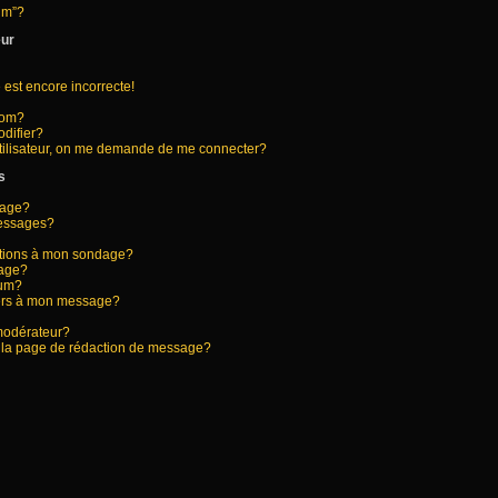
rum”?
eur
 est encore incorrecte!
nom?
difier?
tilisateur, on me demande de me connecter?
s
sage?
messages?
options à mon sondage?
dage?
rum?
hiers à mon message?
modérateur?
s la page de rédaction de message?