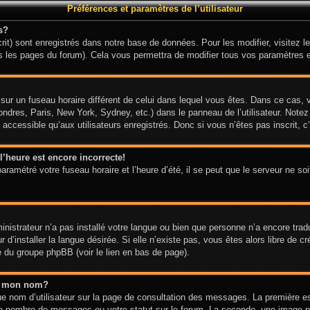
Préférences et paramètres de l’utilisateur
s?
it) sont enregistrés dans notre base de données. Pour les modifier, visitez le
s les pages du forum). Cela vous permettra de modifier tous vos paramètres e
it sur un fuseau horaire différent de celui dans lequel vous êtes. Dans ce cas
ondres, Paris, New York, Sydney, etc.) dans le panneau de l’utilisateur. Notez
ccessible qu’aux utilisateurs enregistrés. Donc si vous n’êtes pas inscrit, c’
l’heure est encore incorrecte!
aramétré votre fuseau horaire et l’heure d’été, il se peut que le serveur ne so
ministrateur n’a pas installé votre langue ou bien que personne n’a encore tra
d’installer la langue désirée. Si elle n’existe pas, vous êtes alors libre de c
te du groupe phpBB (voir le lien en bas de page).
s mon nom?
e nom d’utilisateur sur la page de consultation des messages. La première e
tre nombre de messages ou votre statut sur le forum. La seconde, une image 