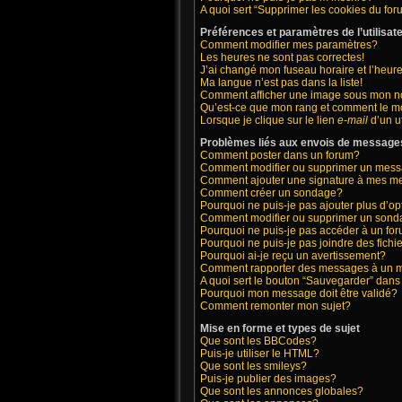
A quoi sert “Supprimer les cookies du fo
Préférences et paramètres de l’utilisat
Comment modifier mes paramètres?
Les heures ne sont pas correctes!
J’ai changé mon fuseau horaire et l’heure
Ma langue n’est pas dans la liste!
Comment afficher une image sous mon 
Qu’est-ce que mon rang et comment le mo
Lorsque je clique sur le lien
e-mail
d’un u
Problèmes liés aux envois de message
Comment poster dans un forum?
Comment modifier ou supprimer un mes
Comment ajouter une signature à mes 
Comment créer un sondage?
Pourquoi ne puis-je pas ajouter plus d’
Comment modifier ou supprimer un son
Pourquoi ne puis-je pas accéder à un fo
Pourquoi ne puis-je pas joindre des fic
Pourquoi ai-je reçu un avertissement?
Comment rapporter des messages à un 
A quoi sert le bouton “Sauvegarder” dan
Pourquoi mon message doit être validé?
Comment remonter mon sujet?
Mise en forme et types de sujet
Que sont les BBCodes?
Puis-je utiliser le HTML?
Que sont les smileys?
Puis-je publier des images?
Que sont les annonces globales?