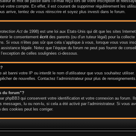
ateur et mot de passe dans l’e-mail reçu lors de votre inscription et réessaye
ivé votre compte. En effet, il est courant de supprimer régulièrement les utilis
ous arrive, tentez de vous réinscrire et soyez plus investi dans le forum.
rotection Act
de 1998) est une loi aux Etats-Unis qui dit que les sites Internet
btenir le consentement
écrit
des parents (ou d’un tuteur légal) pour la collect
ns. Si vous n’êtes pas sûr que cela s’applique à vous, lorsque vous vous insc
ssistance légale. Notez que l’équipe du forum ne peut pas fournir de conseil 
 l’exception de celles soulignées ci-dessous.
e?
te ait banni votre IP ou interdit le nom d’utilisateur que vous souhaitez utiliser
empêcher de nouvelles. Contactez l’administrateur pour plus de renseignements
es du forum”?
ar phpBB3 qui conservent votre identification et votre connexion au forum. Ils
es messages, lu ou non-lu, si cela a été activé par l’administrateur. Si vous 
des cookies peut les corriger.