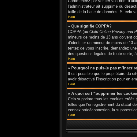
Commencez par vérifier vos nom d’utilis
l’administrateur ait supprimé ou désact
taille de la base de données. Si cela v
Haut
» Que signifie COPPA?
COPPA (ou
Child Online Privacy and P
mineurs de moins de 13 ans doivent o
d’identifier un mineur de moins de 13 a
tentez de vous inscrire, demandez une a
des questions légales de toute sorte, à
Haut
» Pourquoi ne puis-je pas m’inscrir
Il est possible que le propriétaire du si
avoir désactivé l’inscription pour en 
Haut
» A quoi sert “Supprimer les cooki
Cela supprime tous les cookies créés p
telles que l’enregistrement du statut d
connexion/déconnexion, la suppression 
Haut