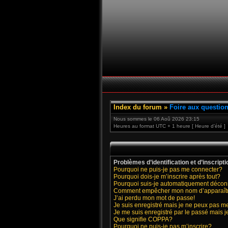
Index du forum
»
Foire aux questio
Nous sommes le 06 Aoû 2026 23:15
Heures au format UTC + 1 heure [ Heure d’été ]
Problèmes d’identification et d’inscripti
Pourquoi ne puis-je pas me connecter?
Pourquoi dois-je m’inscrire après tout?
Pourquoi suis-je automatiquement déco
Comment empêcher mon nom d’apparaître d
J’ai perdu mon mot de passe!
Je suis enregistré mais je ne peux pas m
Je me suis enregistré par le passé mais 
Que signifie COPPA?
Pourquoi ne puis-je pas m’inscrire?