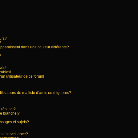
urs?
?
apparaissent dans une couleur différente?
?
vés!
rables!
’un utilisateur de ce forum!
ilisateurs de ma liste d’amis ou d’ignorés?
résultat?
e blanche!?
ssages et sujets?
t la surveillance?