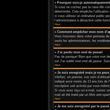
» Pourquoi suis-je automatiquemen
Si vous ne cochez pas la case
Me con
déterminée. Cela empêche l’utilisatio
si vous utilisez un ordinateur public p
l’administrateur a désactivé cette fonct
Haut
» Comment empêcher mon nom d’appar
Vous trouverez dans votre panneau de l’
seuls les administrateurs, les modérate
Haut
» J’ai perdu mon mot de passe!
Pas de panique! Bien que votre mot de p
sur
J’ai oublié mon mot de passe
. Sui
Haut
» Je suis enregistré mais je ne peu
Vérifiez, en premier, vos nom d’utilisat
indiqué avoir moins de 13 ans lors de l
inscription soit activée par vous-même 
Si vous avez reçu un e-mail, suivez ses
mail ait été traité par un filtre anti-sp
Haut
» Je me suis enregistré par le pass