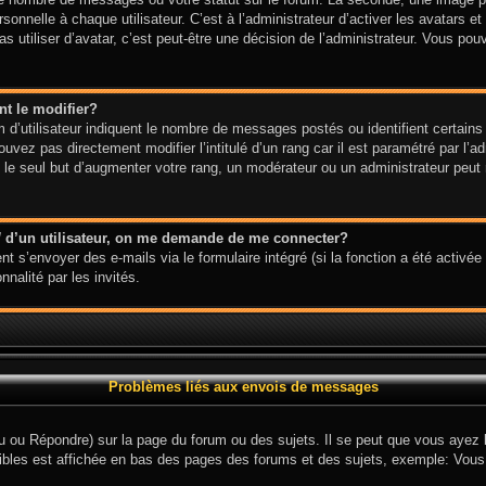
onnelle à chaque utilisateur. C’est à l’administrateur d’activer les avatars et
s utiliser d’avatar, c’est peut-être une décision de l’administrateur. Vous po
t le modifier?
d’utilisateur indiquent le nombre de messages postés ou identifient certains 
uvez pas directement modifier l’intitulé d’un rang car il est paramétré par l’
e seul but d’augmenter votre rang, un modérateur ou un administrateur peut 
l
d’un utilisateur, on me demande de me connecter?
nt s’envoyer des e-mails via le formulaire intégré (si la fonction a été activée 
nalité par les invités.
Problèmes liés aux envois de messages
 ou Répondre) sur la page du forum ou des sujets. Il se peut que vous ayez be
ibles est affichée en bas des pages des forums et des sujets, exemple: Vou