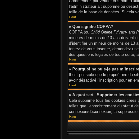
Commencez par vérifier vos nom d’utilis
l’administrateur ait supprimé ou désact
taille de la base de données. Si cela v
Haut
» Que signifie COPPA?
COPPA (ou
Child Online Privacy and P
mineurs de moins de 13 ans doivent o
d’identifier un mineur de moins de 13 a
tentez de vous inscrire, demandez une a
des questions légales de toute sorte, à
Haut
» Pourquoi ne puis-je pas m’inscrir
Il est possible que le propriétaire du si
avoir désactivé l’inscription pour en 
Haut
» A quoi sert “Supprimer les cooki
Cela supprime tous les cookies créés p
telles que l’enregistrement du statut d
connexion/déconnexion, la suppression 
Haut