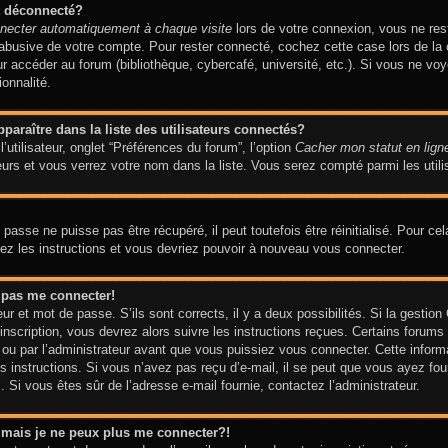
t déconnecté?
necter automatiquement à chaque visite
lors de votre connexion, vous ne re
n abusive de votre compte. Pour rester connecté, cochez cette case lors de 
our accéder au forum (bibliothèque, cybercafé, université, etc.). Si vous ne vo
ionnalité.
aître dans la liste des utilisateurs connectés?
utilisateur, onglet “Préférences du forum”, l’option
Cacher mon statut en lign
urs et vous verrez votre nom dans la liste. Vous serez compté parmi les utilis
asse ne puisse pas être récupéré, il peut toutefois être réinitialisé. Pour ce
vez les instructions et vous devriez pouvoir à nouveau vous connecter.
x pas me connecter!
eur et mot de passe. S’ils sont corrects, il y a deux possibilités. Si la gesti
’inscription, vous devrez alors suivre les instructions reçues. Certains forums
ou par l’administrateur avant que vous puissiez vous connecter. Cette informati
 instructions. Si vous n’avez pas reçu d’e-mail, il se peut que vous ayez four
am. Si vous êtes sûr de l’adresse e-mail fournie, contactez l’administrateur.
é mais je ne peux plus me connecter?!