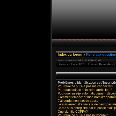
Index du forum
»
Foire aux questio
Nous sommes le 07 Aoû 2026 05:00
Heures au format UTC + 1 heure [ Heure d’été ]
Problèmes d’identification et d’inscripti
Pourquoi ne puis-je pas me connecter?
Pourquoi dois-je m’inscrire après tout?
Pourquoi suis-je automatiquement déco
Comment empêcher mon nom d’apparaître d
J’ai perdu mon mot de passe!
Je suis enregistré mais je ne peux pas m
Je me suis enregistré par le passé mais 
Que signifie COPPA?
Pourquoi ne puis-je pas m’inscrire?