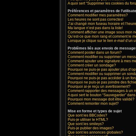
A quoi sert “Supprimer les cookies du fo
Préférences et paramètres de l’utilisat
Comment modifier mes paramètres?
Les heures ne sont pas correctes!
J’ai changé mon fuseau horaire et l’heure
Ma langue n’est pas dans la liste!
Comment afficher une image sous mon 
Qu’est-ce que mon rang et comment le mo
Lorsque je clique sur le lien
e-mail
d’un u
Problèmes liés aux envois de message
Comment poster dans un forum?
Comment modifier ou supprimer un mes
Comment ajouter une signature à mes 
Comment créer un sondage?
Pourquoi ne puis-je pas ajouter plus d’
Comment modifier ou supprimer un son
Pourquoi ne puis-je pas accéder à un fo
Pourquoi ne puis-je pas joindre des fic
Pourquoi ai-je reçu un avertissement?
Comment rapporter des messages à un 
A quoi sert le bouton “Sauvegarder” dan
Pourquoi mon message doit être validé?
Comment remonter mon sujet?
Mise en forme et types de sujet
Que sont les BBCodes?
Puis-je utiliser le HTML?
Que sont les smileys?
Puis-je publier des images?
Que sont les annonces globales?