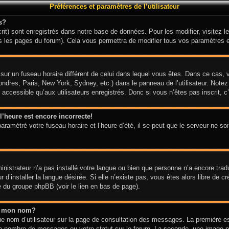
Préférences et paramètres de l’utilisateur
s?
it) sont enregistrés dans notre base de données. Pour les modifier, visitez le
s les pages du forum). Cela vous permettra de modifier tous vos paramètres e
it sur un fuseau horaire différent de celui dans lequel vous êtes. Dans ce cas
ondres, Paris, New York, Sydney, etc.) dans le panneau de l’utilisateur. Notez
ccessible qu’aux utilisateurs enregistrés. Donc si vous n’êtes pas inscrit, c’
l’heure est encore incorrecte!
aramétré votre fuseau horaire et l’heure d’été, il se peut que le serveur ne so
ministrateur n’a pas installé votre langue ou bien que personne n’a encore tra
d’installer la langue désirée. Si elle n’existe pas, vous êtes alors libre de c
te du groupe phpBB (voir le lien en bas de page).
s mon nom?
e nom d’utilisateur sur la page de consultation des messages. La première e
tre nombre de messages ou votre statut sur le forum. La seconde, une image 