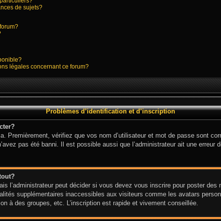
particuliers?
nces de sujets?
e forum?
?
sponible?
ions légales concernant ce forum?
Problèmes d’identification et d’inscription
cter?
a. Premièrement, vérifiez que vos nom d’utilisateur et mot de passe sont corre
n’avez pas été banni. Il est possible aussi que l’administrateur ait une erreur d
tout?
s l’administrateur peut décider si vous devez vous inscrire pour poster des me
alités supplémentaires inaccessibles aux visiteurs comme les avatars personn
n à des groupes, etc. L’inscription est rapide et vivement conseillée.