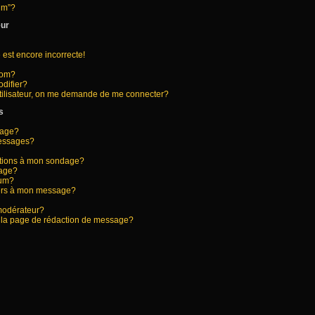
rum”?
eur
 est encore incorrecte!
nom?
difier?
tilisateur, on me demande de me connecter?
s
sage?
messages?
options à mon sondage?
dage?
rum?
hiers à mon message?
modérateur?
s la page de rédaction de message?