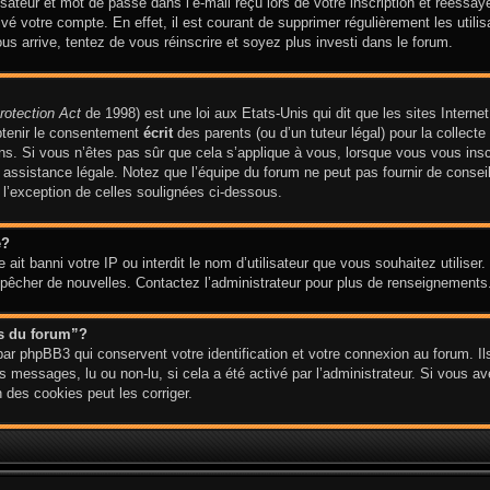
ateur et mot de passe dans l’e-mail reçu lors de votre inscription et réessaye
ivé votre compte. En effet, il est courant de supprimer régulièrement les utilis
ous arrive, tentez de vous réinscrire et soyez plus investi dans le forum.
rotection Act
de 1998) est une loi aux Etats-Unis qui dit que les sites Internet
btenir le consentement
écrit
des parents (ou d’un tuteur légal) pour la collect
ns. Si vous n’êtes pas sûr que cela s’applique à vous, lorsque vous vous insc
ssistance légale. Notez que l’équipe du forum ne peut pas fournir de conseil 
 l’exception de celles soulignées ci-dessous.
e?
te ait banni votre IP ou interdit le nom d’utilisateur que vous souhaitez utiliser
empêcher de nouvelles. Contactez l’administrateur pour plus de renseignements
es du forum”?
ar phpBB3 qui conservent votre identification et votre connexion au forum. Ils
es messages, lu ou non-lu, si cela a été activé par l’administrateur. Si vous 
des cookies peut les corriger.