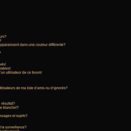
urs?
?
apparaissent dans une couleur différente?
?
vés!
rables!
’un utilisateur de ce forum!
ilisateurs de ma liste d’amis ou d’ignorés?
résultat?
e blanche!?
ssages et sujets?
t la surveillance?