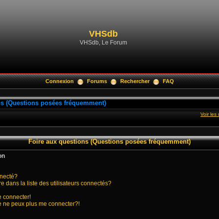
VHSdb
VHSdb, Le Forum
Connexion
Forums
Rechercher
FAQ
ns (Questions posées fréquemment)
Voir le
Foire aux questions (Questions posées fréquemment)
on
nnecté?
ans la liste des utilisateurs connectés?
e connecter!
je ne peux plus me connecter?!