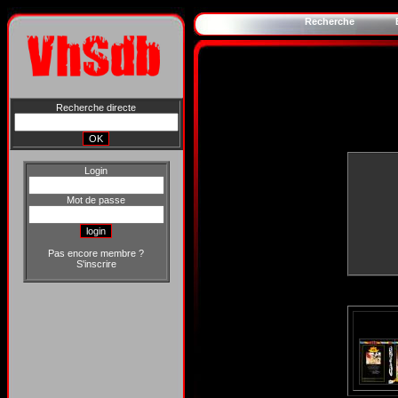
Recherche
Recherche directe
Login
Mot de passe
Pas encore membre ?
S'inscrire