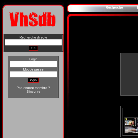
Recherche
Recherche directe
Login
Mot de passe
Pas encore membre ?
S'inscrire