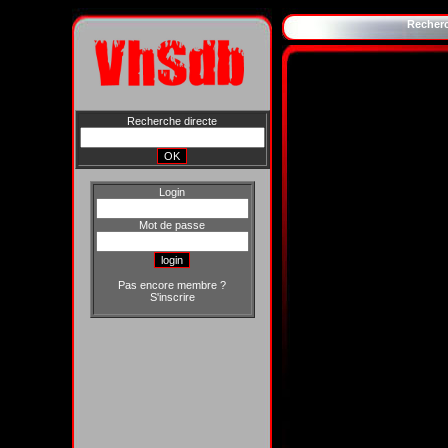
Recher
Recherche directe
Login
Mot de passe
Pas encore membre ?
S'inscrire