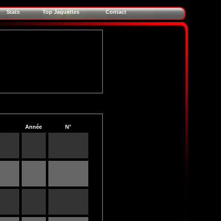
Stats
Top Jaquettes
Contact
Année
N°