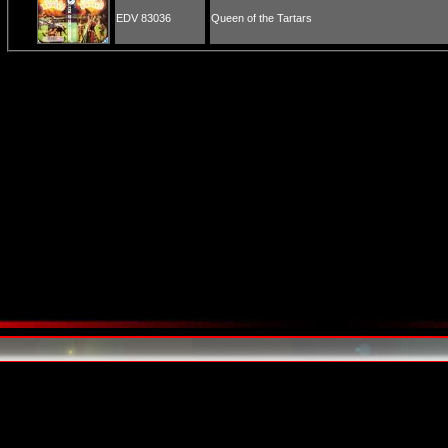
EDV 83036
Queen of the Tartars