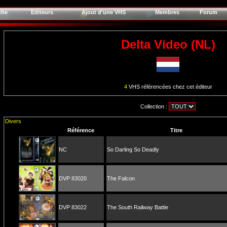
che
Editeurs
Ajout d'une VHS
Membres
Forum
Delta Video (NL)
4
VHS référencées chez cet éditeur
Collection :
Divers
Référence
Titre
NC
So Darling So Deadly
DVP 83020
The Falcon
DVP 83022
The South Railway Battle