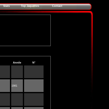
Stats
Top Jaquettes
Contact
Année
N°
1981