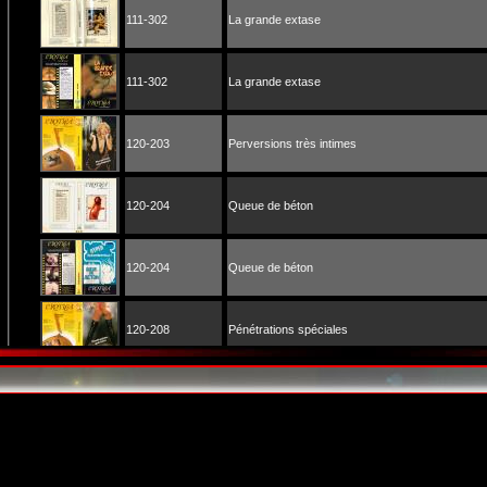
111-302
La grande extase
111-302
La grande extase
120-203
Perversions très intimes
120-204
Queue de béton
120-204
Queue de béton
120-208
Pénétrations spéciales
121-410
L'un dans l'autre on tient le bon bout
121-412
Petites chattes sans culottes