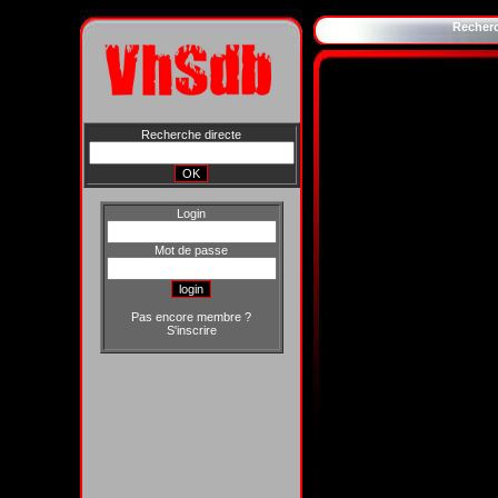
Recher
Recherche directe
Login
Mot de passe
Pas encore membre ?
S'inscrire