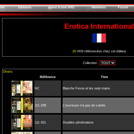
che
Editeurs
Ajout d'une VHS
Membres
Forum
Erotica International
26
VHS référencées chez cet éditeur
Collection :
Divers
Référence
Titre
NC
Blanche Fesse et les sept mains
111-298
L'ouvreuse n'a pas de culotte
111-301
Doubles pénétrations