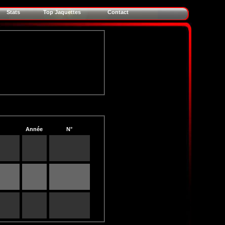
Stats
Top Jaquettes
Contact
Année
N°