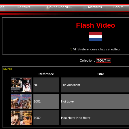
che
Editeurs
Ajout d'une VHS
Membres
Forum
Flash Video
3
VHS référencées chez cet éditeur
Collection :
Divers
Référence
Titre
NC
The Antichrist
1001
Hot Love
1002
Hoe Heter Hoe Beter