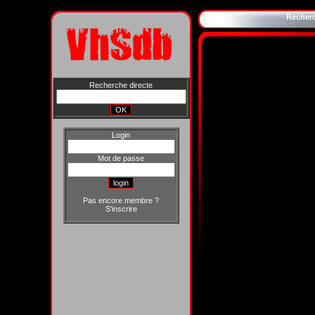
Recher
Recherche directe
Login
Mot de passe
Pas encore membre ?
S'inscrire