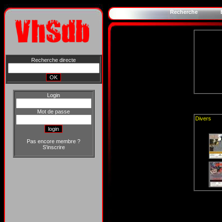
Recherche
Recherche directe
Login
Mot de passe
Divers
Pas encore membre ?
S'inscrire