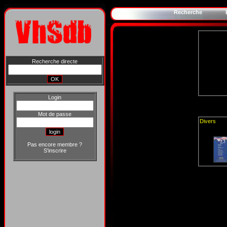
Recherche
Recherche directe
Login
Mot de passe
Divers
Pas encore membre ?
S'inscrire