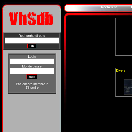
Recherche
Recherche directe
Login
Mot de passe
Divers
Pas encore membre ?
S'inscrire