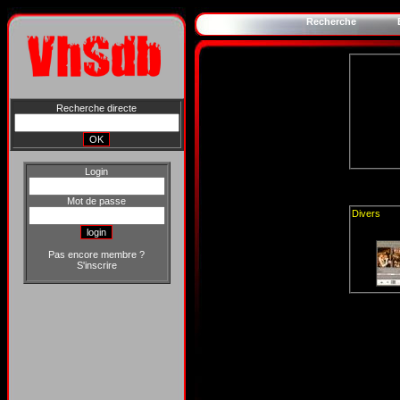
Recherche
Recherche directe
Login
Mot de passe
Divers
Pas encore membre ?
S'inscrire