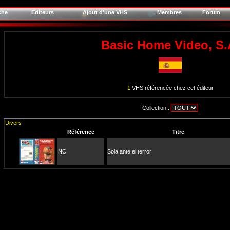
che
Editeurs
Ajout d'une VHS
Membres
Forum
Basic Home Video, S.
1
VHS référencée chez cet éditeur
Collection :
Divers
Référence
Titre
NC
Sola ante el terror