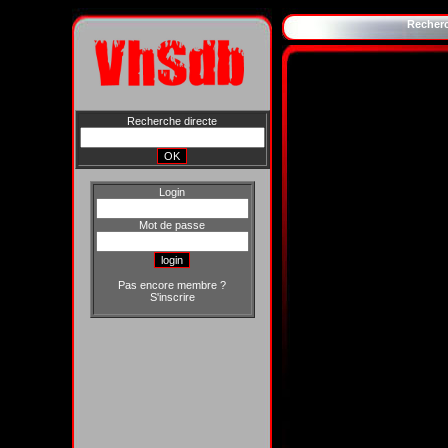
Recher
Recherche directe
Login
Mot de passe
Pas encore membre ?
S'inscrire