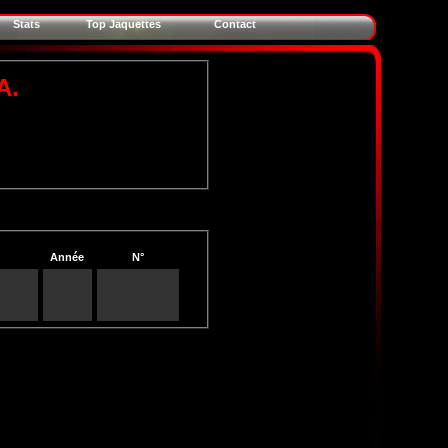
Stats
Top Jaquettes
Contact
A.
Année
N°